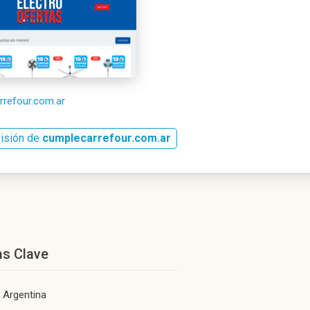
rrefour.com.ar
visión de
cumplecarrefour.com.ar
as Clave
 Argentina